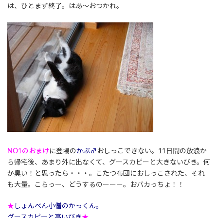
は、ひとまず終了。はあ～おつかれ。
NO1のおまけ
に登場の
かぶ♂
おしっこできない。11日間の放浪か
ら帰宅後、あまり外に出なくて、グースカピーと大きないびき。何
か臭い！と思ったら・・・。こたつ布団におしっこされた、それ
も大量。こらっー、どうするのーーー。おバカっちょ！！
★
しょんべん小僧のかっくん。
グースカピーと高いびき
★