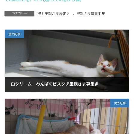
くんの幸せを、いつも願っているからね。
カテゴリー
祝！里親さま決定♪
、
里親さま募集中♥
前の記事
白クリーム わんぱくビスク♂里親さま募集✌
2016年7月31日
次の記事