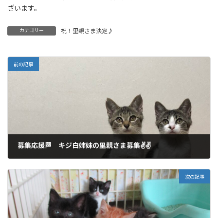
ざいます。
カテゴリー
祝！里親さま決定♪
前の記事
募集応援🏁 キジ白姉妹の里親さま募集✌✌
2021年8月4日
次の記事