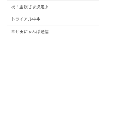
祝！里親さま決定♪
トライアル中♣
幸せ★にゃんぽ通信