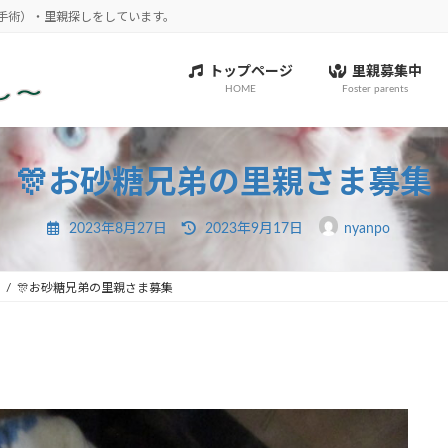
勢手術）・里親探しをしています。
トップページ
里親募集中
HOME
Foster parents
🎊お砂糖兄弟の里親さま募集
最
2023年8月27日
2023年9月17日
nyanpo
終
更
新
日
♪
🎊お砂糖兄弟の里親さま募集
時
: