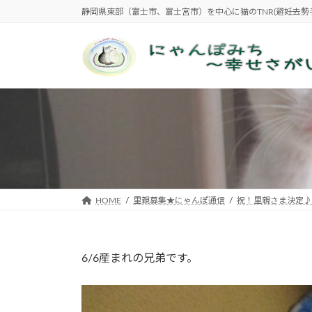
コ
ナ
静岡県東部（富士市、富士宮市）を中心に猫のTNR(避妊去
ン
ビ
テ
ゲ
ン
ー
ツ
シ
へ
ョ
ス
ン
キ
に
ッ
移
プ
動
HOME
里親募集★にゃんぽ通信
祝！里親さま決定
6/6産まれの兄弟です。