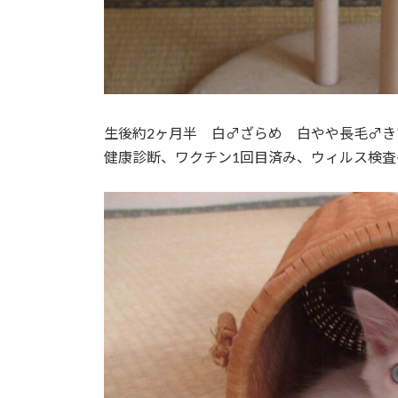
生後約2ヶ月半 白♂ざらめ 白やや長毛♂き
健康診断、ワクチン1回目済み、ウィルス検